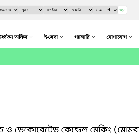
দেখুন
র্ধ্বতন অফিস
ই-সেবা
গ্যালারি
যোগাযোগ
চ ও ডেকোরেটেড কেন্ডেল মেকিং (মোমবাতি)