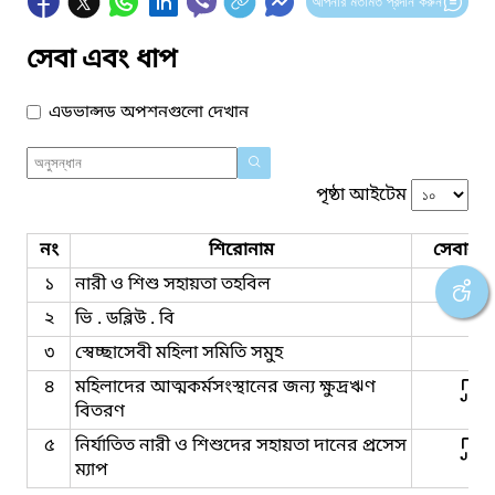
আপনার মতামত প্রদান করুন
সেবা এবং ধাপ
এডভান্সড অপশনগুলো দেখান
পৃষ্ঠা আইটেম
নং
শিরোনাম
সেবার ধ
১
নারী ও শিশু সহায়তা তহবিল
২
ভি . ডব্লিউ . বি
৩
স্বেচ্ছাসেবী মহিলা সমিতি সমুহ
৪
মহিলাদের আত্মকর্মসংস্থানের জন্য ক্ষুদ্রঋণ
বিতরণ
৫
নির্যাতিত নারী ও শিশুদের সহায়তা দানের প্রসেস
ম্যাপ