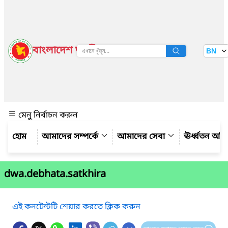
বাংলাদেশ জাতীয় তথ্য বাতায়ন
BN
দেখুন
মেনু নির্বাচন করুন
আমাদের সম্পর্কে
আমাদের সেবা
ঊর্ধ্বতন অফ
dwa.debhata.satkhira
এই কনটেন্টটি শেয়ার করতে ক্লিক করুন