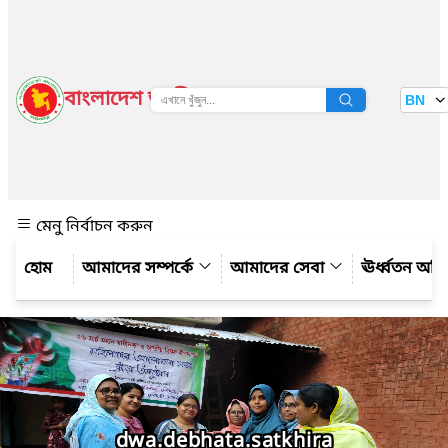
বাংলাদেশ জাতীয় তথ্য বাতায়ন
BN
দেখুন
মেনু নির্বাচন করুন
আমাদের সম্পর্কে
আমাদের সেবা
ঊর্ধ্বতন অফ
dwa.debhata.satkhira