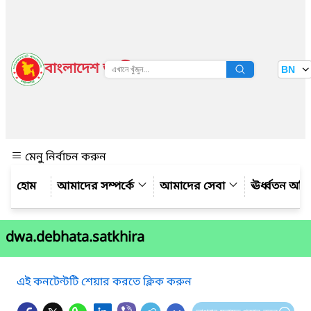
বাংলাদেশ জাতীয় তথ্য বাতায়ন
BN
দেখুন
মেনু নির্বাচন করুন
আমাদের সম্পর্কে
আমাদের সেবা
ঊর্ধ্বতন অফ
dwa.debhata.satkhira
এই কনটেন্টটি শেয়ার করতে ক্লিক করুন