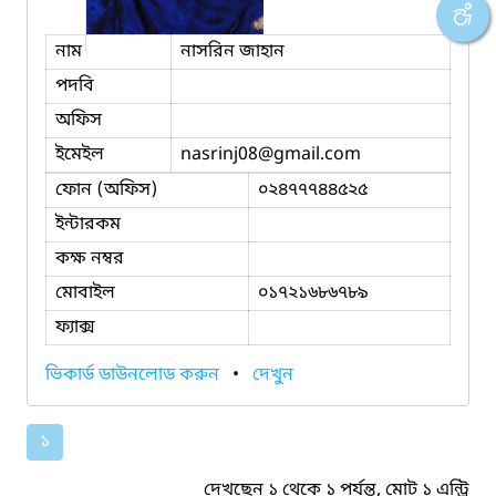
নাম
নাসরিন জাহান
পদবি
অফিস
ইমেইল
nasrinj08
@gmail.com
ফোন (অফিস)
০২৪৭৭৭৪৪৫২৫
ইন্টারকম
কক্ষ নম্বর
মোবাইল
০১৭২১৬৮৬৭৮৯
ফ্যাক্স
ভিকার্ড ডাউনলোড করুন
•
দেখুন
১
দেখছেন ১ থেকে ১ পর্যন্ত, মোট ১ এন্ট্রি