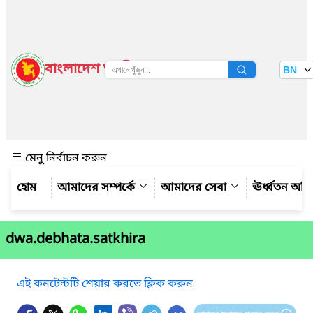
বাংলাদেশ জাতীয় তথ্য বাতায়ন
BN
দেখুন
মেনু নির্বাচন করুন
আমাদের সম্পর্কে
আমাদের সেবা
ঊর্ধ্বতন অফ
dwa.debhata.satkhira
এই কনটেন্টটি শেয়ার করতে ক্লিক করুন