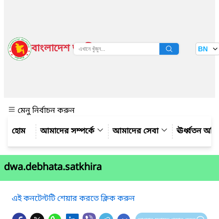
বাংলাদেশ জাতীয় তথ্য বাতায়ন
BN
দেখুন
মেনু নির্বাচন করুন
আমাদের সম্পর্কে
আমাদের সেবা
ঊর্ধ্বতন অফ
dwa.debhata.satkhira
এই কনটেন্টটি শেয়ার করতে ক্লিক করুন