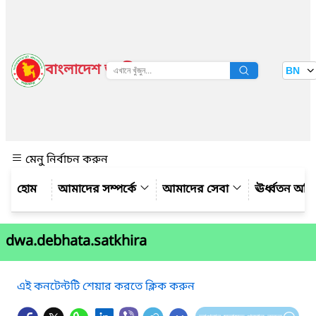
বাংলাদেশ জাতীয় তথ্য বাতায়ন
BN
দেখুন
মেনু নির্বাচন করুন
আমাদের সম্পর্কে
আমাদের সেবা
ঊর্ধ্বতন অফ
dwa.debhata.satkhira
এই কনটেন্টটি শেয়ার করতে ক্লিক করুন