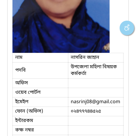
নাম
নাসরিন জাহান
উপজেলা মহিলা বিষয়ক
পদবি
কর্মকর্তা
অফিস
ওয়েব পোর্টল
ইমেইল
nasrinj08
@gmail.com
ফোন (অফিস)
০২৪৭৭৭৪৪৫২৫
ইন্টারকম
কক্ষ নম্বর