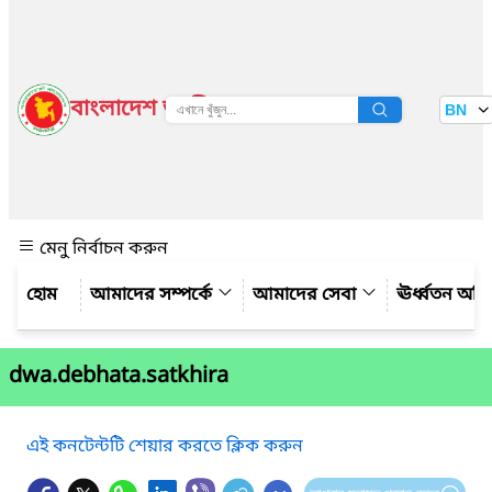
বাংলাদেশ জাতীয় তথ্য বাতায়ন
BN
দেখুন
মেনু নির্বাচন করুন
আমাদের সম্পর্কে
আমাদের সেবা
ঊর্ধ্বতন অফ
dwa.debhata.satkhira
এই কনটেন্টটি শেয়ার করতে ক্লিক করুন